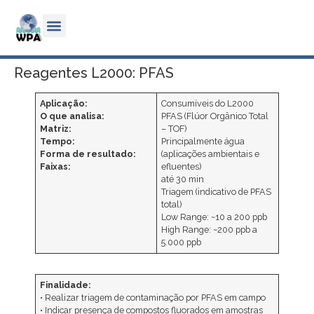
Reagentes L2000: PFAS
Aplicação:
Consumíveis do L2000
O que analisa:
PFAS (Flúor Orgânico Total
Matriz:
– TOF)
Tempo:
Principalmente água
Forma de resultado:
(aplicações ambientais e
Faixas:
efluentes)
até 30 min
Triagem (indicativo de PFAS
total)
Low Range: ~10 a 200 ppb
High Range: ~200 ppb a
5.000 ppb
Finalidade:
• Realizar triagem de contaminação por PFAS em campo
• Indicar presença de compostos fluorados em amostras