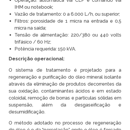
Operação: automática via CLP e comando via
IHM ou notebook;
Vazão de tratamento: 0 a 6.000 L/h, ou superior;
Filtros: porosidade de 1 micra na entrada e 0,5
micra na saída;
Tensão de alimentação: 220/380 ou 440 volts
trifásico / 60 Hz;
Potência requerida: 150 kVA.
Descrição operacional:
O sistema de tratamento é projetado para a
regeneração e purificação do óleo mineral isolante
através da eliminação de produtos decorrentes da
sua oxidação, contaminantes ácidos e em estado
coloidal, remoção de borras e partículas sólidas em
suspensão, além da desgaseificação e
desumidificação.
O método adotado no processo de regeneração
do óleo é o da “percolação”, onde o óleo é forçado