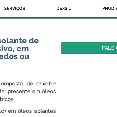
SERVIÇOS
DEXSIL
PNUD 
solante de
sivo, em
FALE 
ados ou
 composto de enxofre
tar presente em óleos
ricos.
to) em óleos isolantes