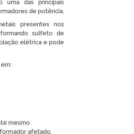
o uma das principais
ormadores de potência.
etais presentes nos
 formando sulfeto de
lação elétrica e pode
 em:
 até mesmo
sformador afetado.