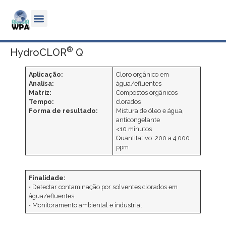
®
HydroCLOR
Q
Aplicação:
Cloro orgânico em
Analisa:
água/efluentes
Matriz:
Compostos orgânicos
Tempo:
clorados
Forma de resultado:
Mistura de óleo e água,
anticongelante
<10 minutos
Quantitativo: 200 a 4.000
ppm
Finalidade:
• Detectar contaminação por solventes clorados em
água/efluentes
• Monitoramento ambiental e industrial