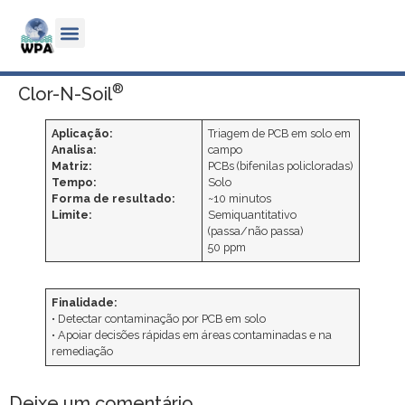
®
Clor-N-Soil
Aplicação:
Triagem de PCB em solo em
Analisa:
campo
Matriz:
PCBs (bifenilas policloradas)
Tempo:
Solo
Forma de resultado:
~10 minutos
Limite:
Semiquantitativo
(passa/não passa)
50 ppm
Finalidade:
• Detectar contaminação por PCB em solo
• Apoiar decisões rápidas em áreas contaminadas e na
remediação
Deixe um comentário