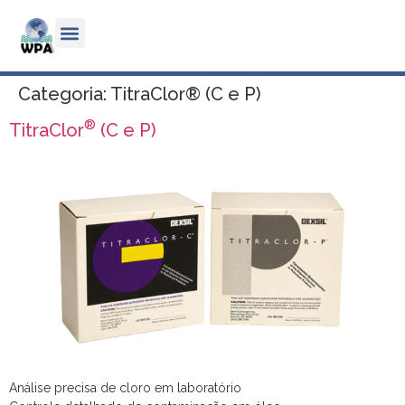
Categoria:
TitraClor® (C e P)
®
TitraClor
(C e P)
Análise precisa de cloro em laboratório