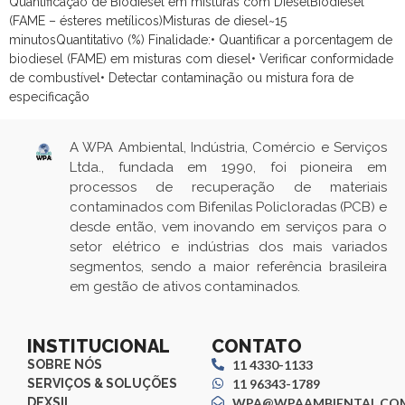
Quantificação de Biodiesel em misturas com DieselBiodiesel
(FAME – ésteres metílicos)Misturas de diesel~15
minutosQuantitativo (%) Finalidade:• Quantificar a porcentagem de
biodiesel (FAME) em misturas com diesel• Verificar conformidade
de combustível• Detectar contaminação ou mistura fora de
especificação
A WPA Ambiental, Indústria, Comércio e Serviços
Ltda., fundada em 1990, foi pioneira em
processos de recuperação de materiais
contaminados com Bifenilas Policloradas (PCB) e
desde então, vem inovando em serviços para o
setor elétrico e indústrias dos mais variados
segmentos, sendo a maior referência brasileira
em gestão de ativos contaminados.
INSTITUCIONAL
CONTATO
SOBRE NÓS
11 4330-1133
SERVIÇOS & SOLUÇÕES
11 96343-1789
DEXSIL
WPA@WPAAMBIENTAL.COM