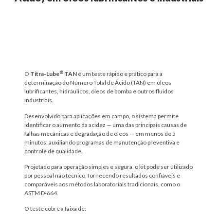
Descrição
®
O
Titra-Lube
TAN
é um teste rápido e prático para a
determinação do Número Total de Ácido (TAN) em óleos
lubrificantes, hidráulicos, óleos de bomba e outros fluidos
industriais.
Desenvolvido para aplicações em campo, o sistema permite
identificar o aumento da acidez — uma das principais causas de
falhas mecânicas e degradação de óleos — em menos de 5
minutos, auxiliando programas de manutenção preventiva e
controle de qualidade.
Projetado para operação simples e segura, o kit pode ser utilizado
por pessoal não técnico, fornecendo resultados confiáveis e
comparáveis aos métodos laboratoriais tradicionais, como o
ASTM D-664.
O teste cobre a faixa de: