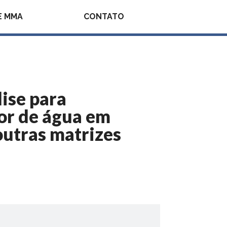
E MMA
CONTATO
ise para
eor de água em
outras matrizes