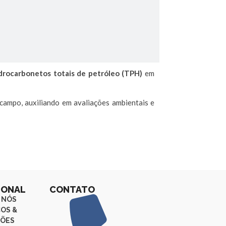
drocarbonetos totais de petróleo (TPH)
em
 campo, auxiliando em avaliações ambientais e
IONAL
CONTATO
 NÓS
ÇOS &
ÕES