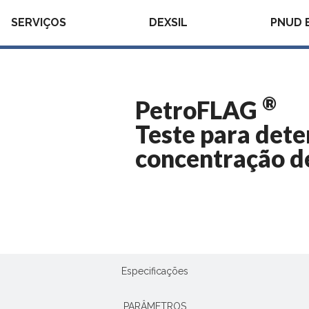
SERVIÇOS
DEXSIL
PNUD 
®
PetroFLAG
Teste para det
concentração d
Descrição
Especificações
PARÂMETROS